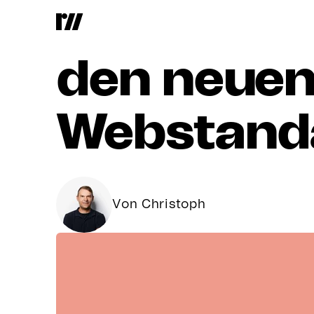
HTTP/2
–
E
den
neue
Webstand
Von Christoph