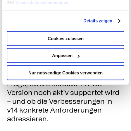
den
Datenschutzbestimmungen
.
Details zeigen
Cookies zulassen
Wann lohnt sich das Upgrade?
Anpassen
Nicht jedes Update muss sofort
Nur notwendige Cookies verwenden
umgesetzt werden. Relevant ist die
Frage, ob die aktuelle TYPO3-
Version noch aktiv supportet wird
– und ob die Verbesserungen in
v14 konkrete Anforderungen
adressieren.