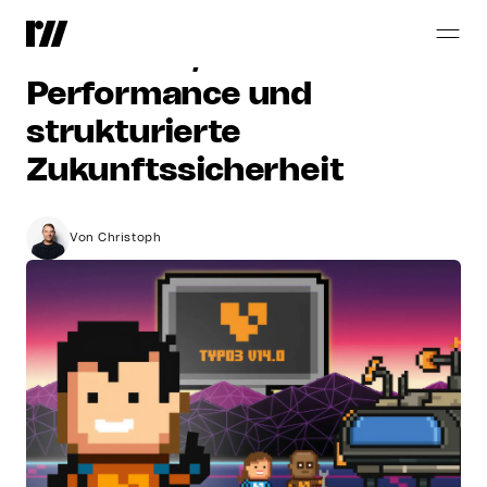
TYPO3
v14
–
Effizientere
Redaktion,
bessere
Performance
und
strukturierte
Zukunftssicherheit
Von Christoph