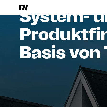
Soprema GmbH
System-
u
Produktfi
Basis
von