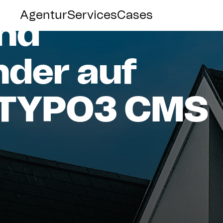
Agentur
Services
Cases
nd
nder
auf
TYPO3
CMS