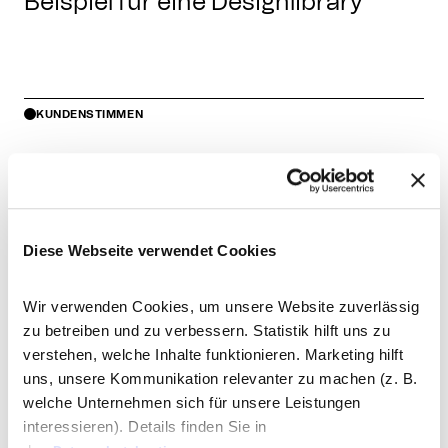
Beispiel für eine Designlibrary
KUNDENSTIMMEN
Wir sind durch Empfehlung auf
St
e
Reizwerk gestoßen, und immer
H
wieder aufs Neue begeistert von
K
Diese Webseite verwendet Cookies
der modernen, zuverlässigen,
J
Pr
professionellen Arbeitsweise. Die
Wir verwenden Cookies, um unsere Website zuverlässig
zu betreiben und zu verbessern. Statistik hilft uns zu
S
Designergebnisse helfen
verstehen, welche Inhalte funktionieren. Marketing hilft
wiederum unseren eigenen
uns, unsere Kommunikation relevanter zu machen (z. B.
Kunden besser mit unser
welche Unternehmen sich für unsere Leistungen
interessieren). Details finden Sie in
Software zu arbeiten. Außerdem