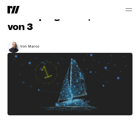
Das
go-digital
Förderprogramm,
Teil
1
von
3
Von Marco