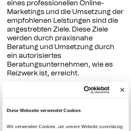
eines professionellen Online-
Marketings und die Umsetzung der
empfohlenen Leistungen sind die
angestrebten Ziele. Diese Ziele
werden durch praxisnahe
Beratung und Umsetzung durch
ein autorisiertes
Beratungsunternehmen, wie es
Reizwerk ist, erreicht.
Bis zu 50 % des
Beratungshonorars werden
gefördert. Der Förderumfang
Diese Webseite verwendet Cookies
beläuft sich auf maximal 30
Beratertage über einen Zeitraum
Wir verwenden Cookies, um unsere Website zuverlässig