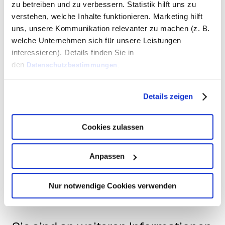
von maximal 6 Monaten.
zu betreiben und zu verbessern. Statistik hilft uns zu
verstehen, welche Inhalte funktionieren. Marketing hilft
uns, unsere Kommunikation relevanter zu machen (z. B.
welche Unternehmen sich für unsere Leistungen
interessieren). Details finden Sie in
Fazit:
den
Datenschutzbestimmungen
.
Eine Unterstützung in Form von
Details zeigen
Fördermitteln zur Verbesserung
der Wettbewerbsfähigkeit des
Cookies zulassen
eigenen Unternehmens, sollte
genutzt werden, um Systeme und
Anpassen
Prozesse der digitalen
Markterschließung im eigenen
Nur notwendige Cookies verwenden
Unternehmen zu etablieren.