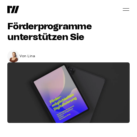
Digitalisierung
vorantreiben
–
Diese
Förderprogramme
unterstützen
Sie
Von Lina