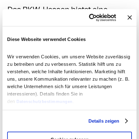
Das RKW-Hessen bietet eine
kostenfreie Erstberatung an, um
förderbedürftigen Unternehmen
die verschiedenen Möglichkeiten
Diese Webseite verwendet Cookies
aufzuzeigen. Unternehmen
können ein eigenes
Wir verwenden Cookies, um unsere Website zuverlässig
zu betreiben und zu verbessern. Statistik hilft uns zu
Beratungsunternehmen
verstehen, welche Inhalte funktionieren. Marketing hilft
vorschlagen, welches vom RKW
uns, unsere Kommunikation relevanter zu machen (z. B.
bestätigt werden muss,
welche Unternehmen sich für unsere Leistungen
bekommen jedoch auch
interessieren). Details finden Sie in
den
Datenschutzbestimmungen
.
Empfehlungen vom RKW. Nach
Absprache erstellt das RKW eine
Projektskizze und bereitet einen
Details zeigen
Förderantrag vor, welcher