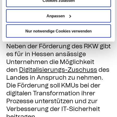
anschließend von dem
Cookies zulassen
antragstellenden Unternehmen
Anpassen
ausgefüllt werden muss.
Anschließend kann das Projekt
Nur notwendige Cookies verwenden
gestartet werden.
Neben der Förderung des RKW gibt
es für in Hessen ansässige
Unternehmen die Möglichkeit
den
Digitalisierungs-Zuschuss
des
Landes in Anspruch zu nehmen.
Die Förderung soll KMUs bei der
digitalen Transformation ihrer
Prozesse unterstützen und zur
Verbesserung der IT-Sicherheit