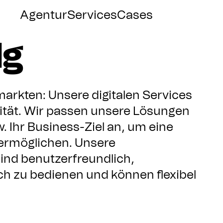
rvices
für
Agentur
Services
Cases
lg
arkten: Unsere digitalen Services
vität. Wir passen unsere Lösungen
w. Ihr Business-Ziel an, um eine
ermöglichen. Unsere
nd benutzerfreundlich,
h zu bedienen und können flexibel