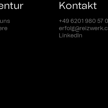
entur
Kontakt
 uns
+49 6201 980 57 
ere
erfolg@reizwerk.
LinkedIn