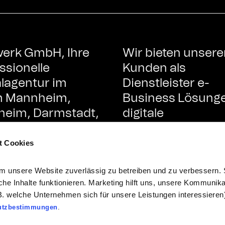
werk GmbH, Ihre
Wir bieten unsere
ssionelle
Kunden als
alagentur im
Dienstleister e-
 Mannheim,
Business Lösung
heim, Darmstadt,
digitale
lberg und der
Markenführung u
polregion Rhein-
Onlinemarketing 
t Cookies
ar.
einer Hand.
 unsere Website zuverlässig zu betreiben und zu verbessern. S
lche Inhalte funktionieren. Marketing hilft uns, unsere Kommunika
B. welche Unternehmen sich für unsere Leistungen interessieren)
utzbestimmungen
.