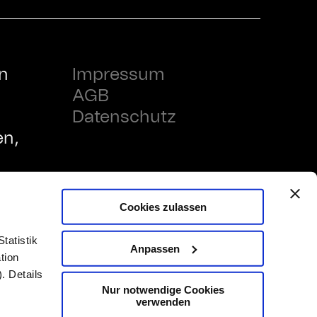
n
Impressum
AGB
Datenschutz
en,
nd
aus
Cookies zulassen
tatistik
Anpassen
tion
. Details
Nur notwendige Cookies
verwenden