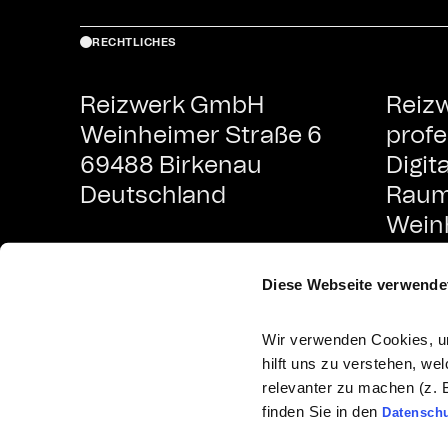
RECHTLICHES
Reizwerk GmbH
Reiz
Weinheimer Straße 6
profe
69488 Birkenau
Digit
Deutschland
Raum
Wein
Heide
Metro
Diese Webseite verwende
Neck
Wir verwenden Cookies, um
hilft uns zu verstehen, we
relevanter zu machen (z. 
finden Sie in den
Datensch