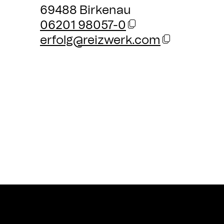
69488 Birkenau
06201 98057-0
erfolg@reizwerk.com