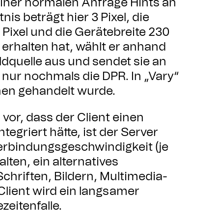
iner normalen Anfrage Hints an
is beträgt hier 3 Pixel, die
 Pixel und die Gerätebreite 230
 erhalten hat, wählt er anhand
ldquelle aus und sendet sie an
 nur nochmals die DPR. In „Vary“
nen gehandelt wurde.
vor, dass der Client einen
tegriert hätte, ist der Server
erbindungsgeschwindigkeit (je
ten, ein alternatives
hriften, Bildern, Multimedia-
 Client wird ein langsamer
eitenfalle.