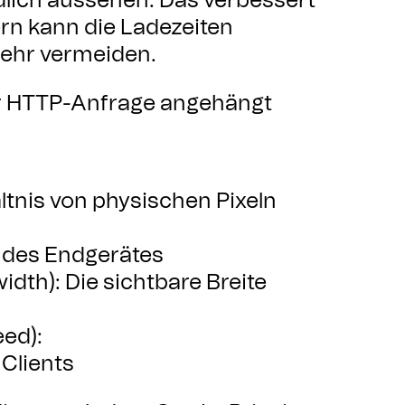
dlich aussehen. Das verbessert
ern kann die Ladezeiten
ehr vermeiden.
er HTTP-Anfrage angehängt
ältnis von physischen Pixeln
e des Endgerätes
idth): Die sichtbare Breite
ed):
Clients