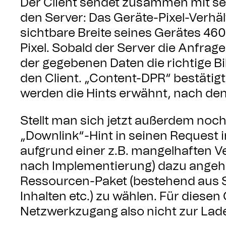
Der Client sendet zusammen mit se
den Server: Das Geräte-Pixel-Verhältn
sichtbare Breite seines Gerätes 460
Pixel. Sobald der Server die Anfrage
der gegebenen Daten die richtige Bi
den Client. „Content-DPR“ bestätigt
werden die Hints erwähnt, nach de
Stellt man sich jetzt außerdem noch 
„Downlink“-Hint in seinen Request in
aufgrund einer z.B. mangelhaften V
nach Implementierung) dazu angehal
Ressourcen-Paket (bestehend aus Sc
Inhalten etc.) zu wählen. Für diesen
Netzwerkzugang also nicht zur Ladez