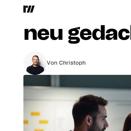
Client
Hint
neu
gedac
Von Christoph