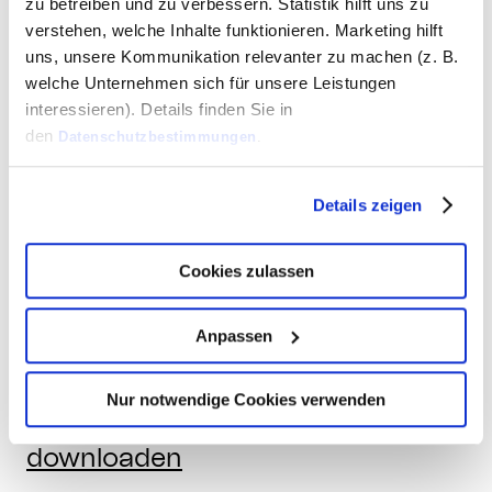
technologischem Potenzial
zu betreiben und zu verbessern. Statistik hilft uns zu
verstehen, welche Inhalte funktionieren. Marketing hilft
Beschäftigung von weniger als
uns, unsere Kommunikation relevanter zu machen (z. B.
100 Mitarbeitern
welche Unternehmen sich für unsere Leistungen
Jahresumsatz oder eine
interessieren). Details finden Sie in
Jahresbilanzsumme des
den
Datenschutzbestimmungen
.
Vorjahres von höchstens 20
Millionen Euro
Details zeigen
Feststellung der Förderfähigkeit
wird im Einzelfall geprüft
Cookies zulassen
Mehr Infos zum Förderprogramm
Anpassen
finden Sie hier
und
zusätzlich einen go-digital Flyer
Nur notwendige Cookies verwenden
zum Downloaden:
Flyer
downloaden