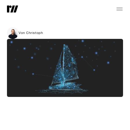
go-digital:
time
to
sail
online!
Von Christoph