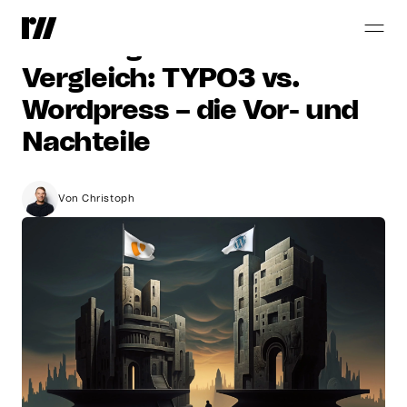
Open
Source
CMS-Giganten
im
Vergleich:
TYPO3
vs.
Wordpress
–
die
Vor-
und
Nachteile
Von Christoph