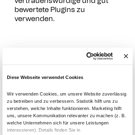
vertrauenswürdige und gut
bewertete Plugins zu
verwenden.
Zusammengefasst bietet
WordPress eine größere Auswahl
an Plugins, die häufig für kleinere
Diese Webseite verwendet Cookies
bis mittlere Websites geeignet sind
und eine breite Palette von
Wir verwenden Cookies, um unsere Website zuverlässig
Funktionen abdecken.
zu betreiben und zu verbessern. Statistik hilft uns zu
verstehen, welche Inhalte funktionieren. Marketing hilft
TYPO3 bietet hochwertige,
uns, unsere Kommunikation relevanter zu machen (z. B.
spezialisierte Erweiterungen, die
welche Unternehmen sich für unsere Leistungen
für größere und komplexere
interessieren). Details finden Sie in