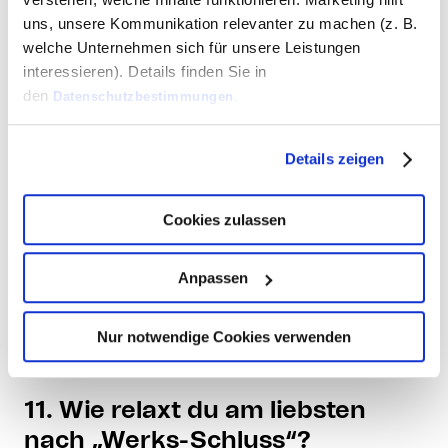
uns, unsere Kommunikation relevanter zu machen (z. B.
9. Welches ist Dein zuletzt
welche Unternehmen sich für unsere Leistungen
gelesenes Fachbuch?
interessieren). Details finden Sie in
Ehrlich gesagt gar keines, wenn
den
Datenschutzbestimmungen
.
ich Bücher lese dann eher Krimis.
Zum Informieren nutze ich eher
Details zeigen
Blogs.
Cookies zulassen
10. Wie gestaltest du deine
Mittagspause?
Anpassen
Mit gutem Essen von Mama oder
Papa oder einem Spaziergang zu
Nur notwendige Cookies verwenden
Penny.
11. Wie relaxt du am liebsten
nach „Werks-Schluss“?