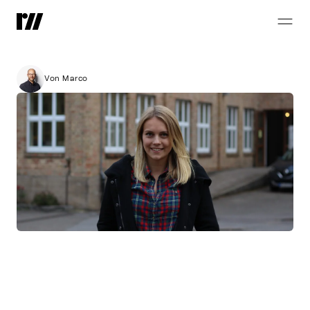
Unsere
Kollegin
Lina
Pauli
im
Interview
Von Marco