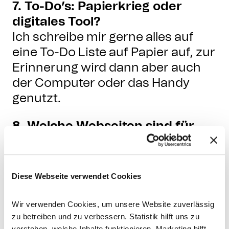
7. To-Do’s: Papierkrieg oder
digitales Tool?
Ich schreibe mir gerne alles auf
eine To-Do Liste auf Papier auf, zur
Erinnerung wird dann aber auch
der Computer oder das Handy
genutzt.
8. Welche Webseiten sind für
Dich besonders inspirierend?
Sowohl Webseiten als auch
Instagramseiten von
Diese Webseite verwendet Cookies
Reisebloggern. Hier ist mein
Favorit im Moment die Seite von
Wir verwenden Cookies, um unsere Website zuverlässig
allaboutadventures.
zu betreiben und zu verbessern. Statistik hilft uns zu
verstehen, welche Inhalte funktionieren. Marketing hilft