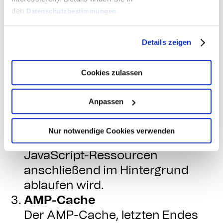
verschiedene Scripts zur parallel
den
Datenschutzbestimmungen
.
geladen und ausgeführt werden
können, was sich positiv auf die
Details zeigen
Performance auswirkt.
Außerdem wird durch das
Cookies zulassen
Framework gewährleistet, dass
jener Code, der für den sofort
Anpassen
sichtbaren Bereich der Seite
benötigt wird, zuerst geladen
Nur notwendige Cookies verwenden
und das Laden weiterer
JavaScript-Ressourcen
anschließend im Hintergrund
ablaufen wird.
AMP-Cache
Der AMP-Cache, letzten Endes