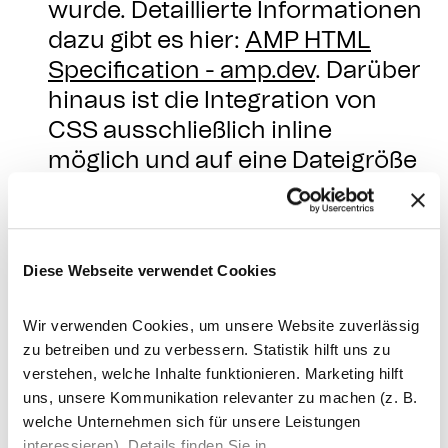
wurde. Detaillierte Informationen
dazu gibt es hier:
AMP HTML
Specification - amp.dev
. Darüber
hinaus ist die Integration von
CSS ausschließlich inline
möglich und auf eine Dateigröße
von insgesamt 50 Kilobyte
beschränkt.
AMP-JavaScript
Diese Webseite verwendet Cookies
Hierbei handelt es sich um ein
JavaScript-Framework das in
Wir verwenden Cookies, um unsere Website zuverlässig
erster Linie dafür sorgt, dass
zu betreiben und zu verbessern. Statistik hilft uns zu
sämtliches eingesetztes
verstehen, welche Inhalte funktionieren. Marketing hilft
JavaScript asynchron geladen
uns, unsere Kommunikation relevanter zu machen (z. B.
welche Unternehmen sich für unsere Leistungen
wird, was bedeutet, dass
interessieren). Details finden Sie in