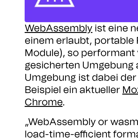
WebAssembly
ist eine 
einem erlaubt, portabl
Module), so performant 
gesicherten Umgebung a
Umgebung ist dabei de
Beispiel ein aktueller
Moz
Chrome
.
„WebAssembly or wasm i
load-time-efficient form