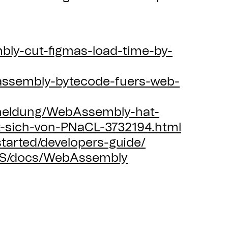
bly-cut-figmas-load-time-by-
assembly-bytecode-fuers-web-
/meldung/WebAssembly-hat-
-sich-von-PNaCL-3732194.html
started/developers-guide/
n-US/docs/WebAssembly