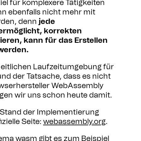
Ziel für komplexere Tätigkeiten
n ebenfalls nicht mehr mit
rden, denn
jede
ermöglicht, korrekten
ren, kann für das Erstellen
werden.
nheitlichen Laufzeitumgebung für
nd der Tatsache, dass es nicht
rowserhersteller WebAssembly
igen wir uns schon heute damit.
n Stand der Implementierung
izielle Seite:
webassembly.org
.
ema wasm gibt es zum Beispiel