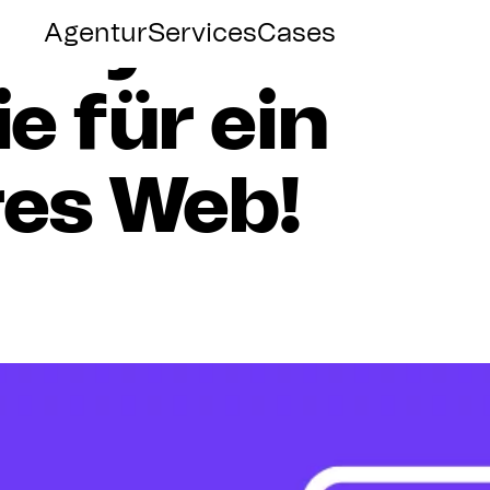
bly
–
Die
Agentur
Services
Cases
ie
für
ein
res
Web!