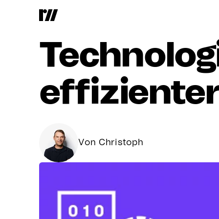
WebAssem
Technolog
effiziente
Von Christoph