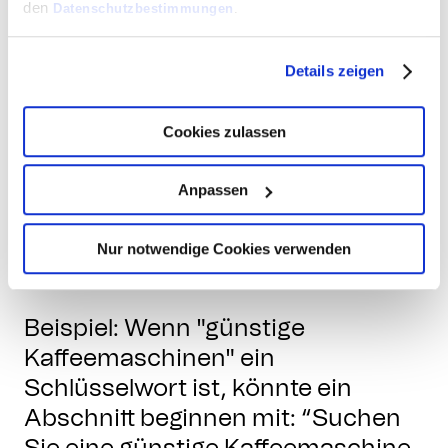
Nebenkeywords (das sind die
den
Datenschutzbestimmungen
.
Keywords, auf die Sie organische
Rankings erzielen möchten)
Details zeigen
natürlich in den Text,
insbesondere in Überschriften,
Cookies zulassen
Zwischenüberschriften und im
ersten Absatz. Achten Sie darauf,
Anpassen
dass die Keywords organisch
wirken und den Lesefluss dabei
Nur notwendige Cookies verwenden
nicht stören.
Beispiel: Wenn "günstige
Kaffeemaschinen" ein
Schlüsselwort ist, könnte ein
Abschnitt beginnen mit: “Suchen