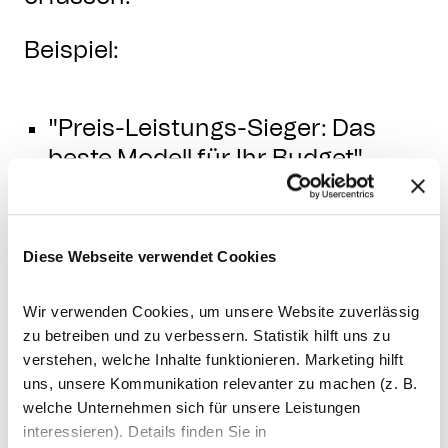
Beispiel:
"Preis-Leistungs-Sieger: Das
beste Modell für Ihr Budget"
"Die luxuriöseste Wahl:
Kaffeemaschinen für den
anspruchsvollen Genießer"
Diese Webseite verwendet Cookies
"Kompakt und
benutzerfreundlich: Ideal für
Wir verwenden Cookies, um unsere Website zuverlässig
kleine Küchen".
zu betreiben und zu verbessern. Statistik hilft uns zu
verstehen, welche Inhalte funktionieren. Marketing hilft
uns, unsere Kommunikation relevanter zu machen (z. B.
Setzen Sie Keywords ein:
welche Unternehmen sich für unsere Leistungen
Integrieren Sie Ihre Haupt- und
interessieren). Details finden Sie in