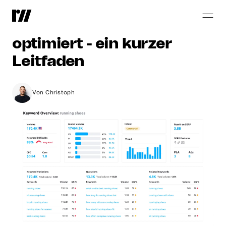
Wie
man
seine
Websiteinhalte
für
SEO
optimiert
-
ein
kurzer
Leitfaden
Von Christoph