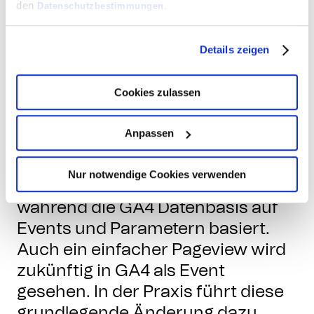
Datenbasis
den
Datenschutzbestimmungen
.
Details zeigen
Ein weiterer, essenzieller
Unterschied zwischen Universal
Cookies zulassen
Analytics und GA4 zeichnet sich in
der Datensammlung bzw. der
Anpassen
Datenbasis. Universal Analytics
Properties sammeln Daten auf
Nur notwendige Cookies verwenden
Session- und Pageview-Ebene,
während die GA4 Datenbasis auf
Events und Parametern basiert.
Auch ein einfacher Pageview wird
zukünftig in GA4 als Event
gesehen. In der Praxis führt diese
grundlegende Änderung dazu,