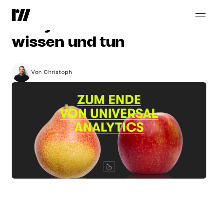
Zum
Ende
von
Universal
Analytics:
Das
sollten
Sie
wissen
und
tun
Von Christoph