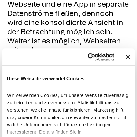
Webseite und eine App in separate
Datenströme fließen, dennoch
wird eine konsolidierte Ansicht in
der Betrachtung möglich sein.
Weiter ist es möglich, Webseiten
mit mehreren
Sprachverzeichnissen innerhalb
derselben Domain, je Verzeichnis
in eigene Datenströme fließen zu
Diese Webseite verwendet Cookies
lassen. Jeder Datenstrom erhält
eine eigene Property mit einer
Wir verwenden Cookies, um unsere Website zuverlässig
zu betreiben und zu verbessern. Statistik hilft uns zu
individuellen Tracking-ID.
verstehen, welche Inhalte funktionieren. Marketing hilft
uns, unsere Kommunikation relevanter zu machen (z. B.
welche Unternehmen sich für unsere Leistungen
interessieren). Details finden Sie in