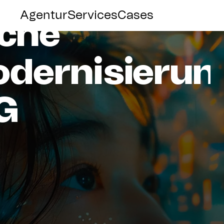
Agentur
Services
Cases
iche
dernisierun
G