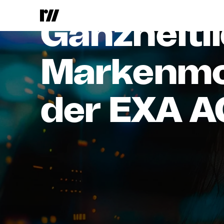
EXA AG
Ganzheitl
Markenmo
der
EXA
A