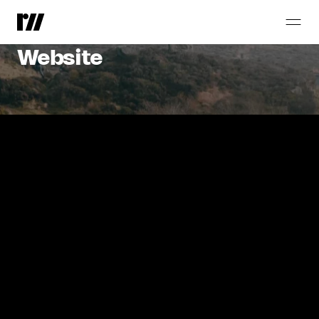
CropEnergies AG
Relaunch
Corporate
Website