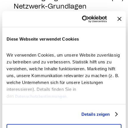
Netzwerk-Grundlagen
Erfahrung mit Deployments &
Automatisierung (CI/CD,
Skripting, IaC/Config-
Diese Webseite verwendet Cookies
Management)
Tooling: Git, Docker/Compose,
Wir verwenden Cookies, um unsere Website zuverlässig
Composer, npm
zu betreiben und zu verbessern. Statistik hilft uns zu
Deutsch C-Niveau, Englisch für
verstehen, welche Inhalte funktionieren. Marketing hilft
Doku/Reviews
uns, unsere Kommunikation relevanter zu machen (z. B.
welche Unternehmen sich für unsere Leistungen
interessieren). Details finden Sie in
Nice-to-haves
den
Datenschutzbestimmungen
.
Ansible/Terraform produktiv
genutzt (oder vergleichbare
Details zeigen
Automatisierung)