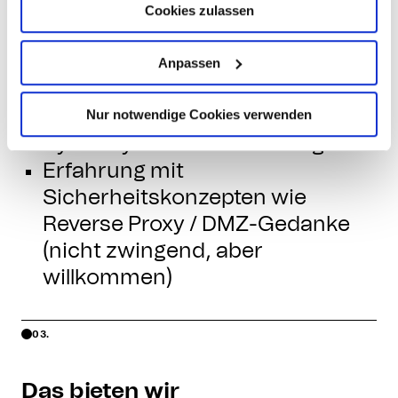
Observability:
Cookies zulassen
Monitoring/Alerting/Logging (z.
B.
Anpassen
Grafana/Prometheus/ELK/Sentry
Nur notwendige Cookies verwenden
– je nach Setup)
Symfony/Laravel-Erfahrung
Erfahrung mit
Sicherheitskonzepten wie
Reverse Proxy / DMZ-Gedanke
(nicht zwingend, aber
willkommen)
03.
Das bieten wir