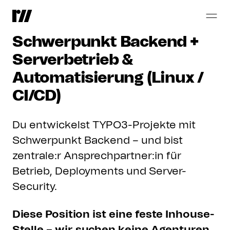
Vollzeit. Vor Ort. Hybrid oder Remote.
TYPO3
Developer
-
Schwerpunkt
Backend
+
Serverbetrieb
&
Automatisierung
(Linux
/
CI/CD)
Du entwickelst TYPO3-Projekte mit
Schwerpunkt Backend – und bist
zentrale:r Ansprechpartner:in für
Betrieb, Deployments und Server-
Security.
Diese Position ist eine feste Inhouse-
Stelle – wir suchen keine Agenturen